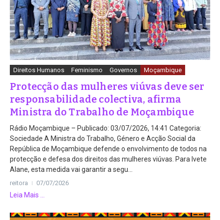
Direitos Humanos
Feminismo
Governos
Moçambique
Protecção das mulheres viúvas deve ser
responsabilidade colectiva, afirma
Ministra do Trabalho de Moçambique
Rádio Moçambique – Publicado: 03/07/2026, 14:41 Categoria:
Sociedade A Ministra do Trabalho, Género e Acção Social da
República de Moçambique defende o envolvimento de todos na
protecção e defesa dos direitos das mulheres viúvas. Para Ivete
Alane, esta medida vai garantir a segu...
reitora
07/07/2026
Leia Mais ...