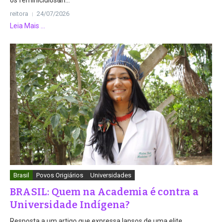
os feminicídios&n...
reitora
24/07/2026
Leia Mais ...
Brasil
Povos Origiários
Universidades
BRASIL: Quem na Academia é contra a
Universidade Indígena?
Resposta a um artigo que expressa lapsos de uma elite