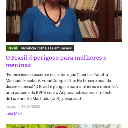
Brasil
Violência com Base em Género
O Brasil é perigoso para mulheres e
meninas
“Feminicídios crescem e nos interrogam”, por Lia Zanotta
Machado Facebook Email Compartilhar No terceiro post do
dossiê especial “O Brasil é perigoso para mulheres e meninas“,
uma parceria da BVPS com a Anpocs, publicamos um texto
de Lia Zanotta Machado (UnB), pesquisad...
reitora
17/07/2026
Leia Mais ...