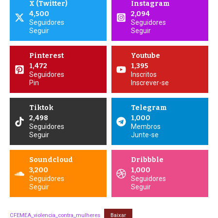
X (Twitter)
Instagram
4,500
2,094
Seguidores
Seguidores
Seguir
Seguir
Pinterest
Youtube
1,472
1,395
Seguidores
Inscritos
Pin
Inscrever-se
Tiktok
Telegram
2,498
1,000
Seguidores
Membros
Seguir
Junte-se
Soundcloud
Dribbble
3,200
1,000
Seguidores
Seguidores
Seguir
Seguir
CFEMEA_violencia_contra_mulheres
Baixar