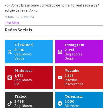
<p>Com o Brasil como convidado de honra, foi realizada a 32ª
edição da feira</p> ...
reitora
25/02/2024
Leia Mais ...
Redes Sociais
X (Twitter)
Instagram
4,500
2,094
Seguidores
Seguidores
Seguir
Seguir
Pinterest
Youtube
1,472
1,395
Seguidores
Inscritos
Pin
Inscrever-se
Tiktok
Telegram
2,498
1,000
Seguidores
Membros