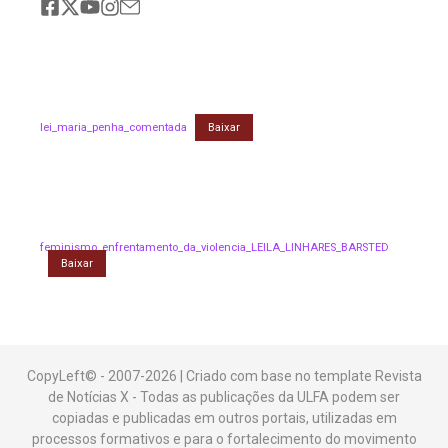
lei_maria_penha_comentada
Baixar
feminismo_enfrentamento_da_violencia_LEILA_LINHARES_BARSTED
Baixar
CopyLeft© - 2007-2026 | Criado com base no template Revista
de Notícias X - Todas as publicações da ULFA podem ser
copiadas e publicadas em outros portais, utilizadas em
processos formativos e para o fortalecimento do movimento