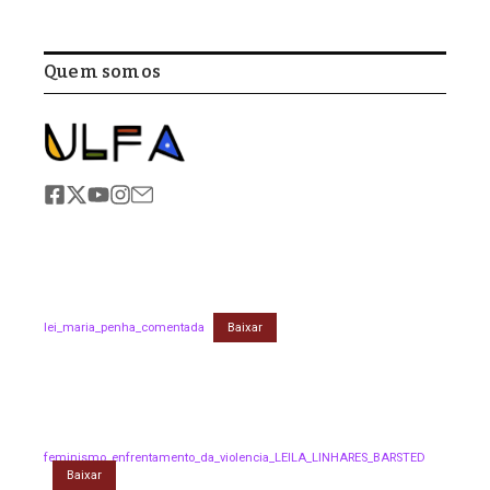
Quem somos
lei_maria_penha_comentada
Baixar
feminismo_enfrentamento_da_violencia_LEILA_LINHARES_BARSTED
Baixar