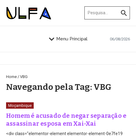
Ir para o conteúdo
Procurar por:
Menu Principal
06/08/2026
Home
/
VBG
Navegando pela Tag: VBG
Moçambique
Homem é acusado de negar separação e
assassinar esposa em Xai-Xai
<div class="elementor-element elementor-element-0e7fe19