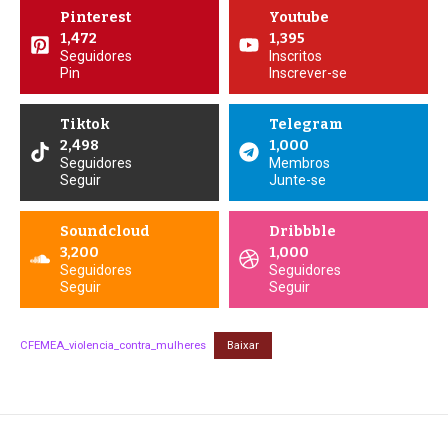
Pinterest
Youtube
1,472
1,395
Seguidores
Inscritos
Pin
Inscrever-se
Tiktok
Telegram
2,498
1,000
Seguidores
Membros
Seguir
Junte-se
Soundcloud
Dribbble
3,200
1,000
Seguidores
Seguidores
Seguir
Seguir
CFEMEA_violencia_contra_mulheres
Baixar