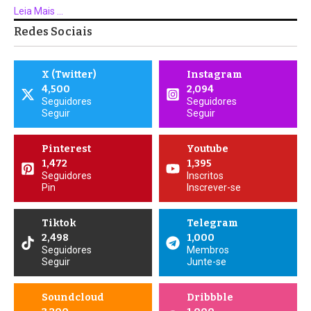
Leia Mais ...
Redes Sociais
X (Twitter)
Instagram
4,500
2,094
Seguidores
Seguidores
Seguir
Seguir
Pinterest
Youtube
1,472
1,395
Seguidores
Inscritos
Pin
Inscrever-se
Tiktok
Telegram
2,498
1,000
Seguidores
Membros
Seguir
Junte-se
Soundcloud
Dribbble