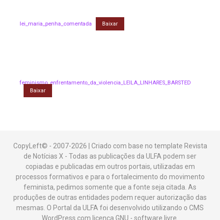
lei_maria_penha_comentada
Baixar
feminismo_enfrentamento_da_violencia_LEILA_LINHARES_BARSTED
Baixar
CopyLeft© - 2007-2026 | Criado com base no template Revista
de Notícias X - Todas as publicações da ULFA podem ser
copiadas e publicadas em outros portais, utilizadas em
processos formativos e para o fortalecimento do movimento
feminista, pedimos somente que a fonte seja citada. As
produções de outras entidades podem requer autorização das
mesmas. O Portal da ULFA foi desenvolvido utilizando o CMS
WordPress com licença GNU - software livre.