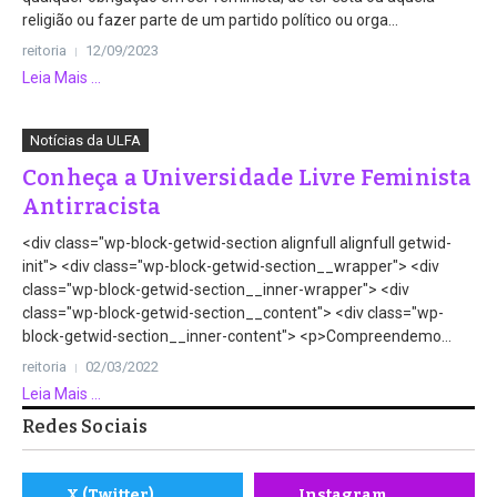
religião ou fazer parte de um partido político ou orga...
reitoria
12/09/2023
Leia Mais ...
Notícias da ULFA
Conheça a Universidade Livre Feminista
Antirracista
<div class="wp-block-getwid-section alignfull alignfull getwid-
init"> <div class="wp-block-getwid-section__wrapper"> <div
class="wp-block-getwid-section__inner-wrapper"> <div
class="wp-block-getwid-section__content"> <div class="wp-
block-getwid-section__inner-content"> <p>Compreendemo...
reitoria
02/03/2022
Leia Mais ...
Redes Sociais
X (Twitter)
Instagram