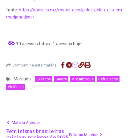
fonte:
https://opais.co.mz/rostos-esculpidos-pelo-exilio-em-
madjoni-djoni/
10 acessos totais
, 1 acessos hoje
Compartilhe esta matéria
Marcado:
Exilados
Guerra
Moçambique
Refugiados
Violência
Matéria Anterior
Feministas brasileiras
Próxima Matéria
iniciam projetos de 2025