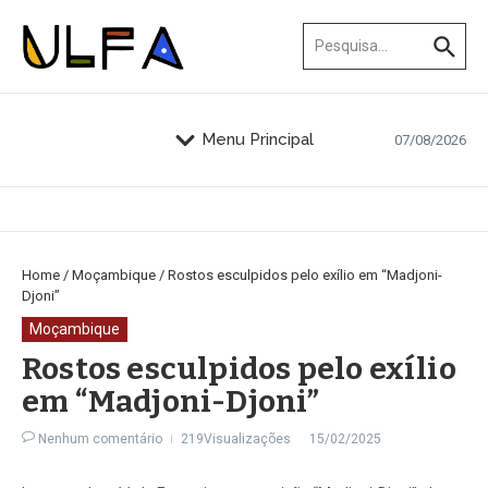
Ir para o conteúdo
Procurar por:
Menu Principal
07/08/2026
Home
/
Moçambique
/
Rostos esculpidos pelo exílio em “Madjoni-
Djoni”
Moçambique
Rostos esculpidos pelo exílio
em “Madjoni-Djoni”
Nenhum comentário
219Visualizações
15/02/2025