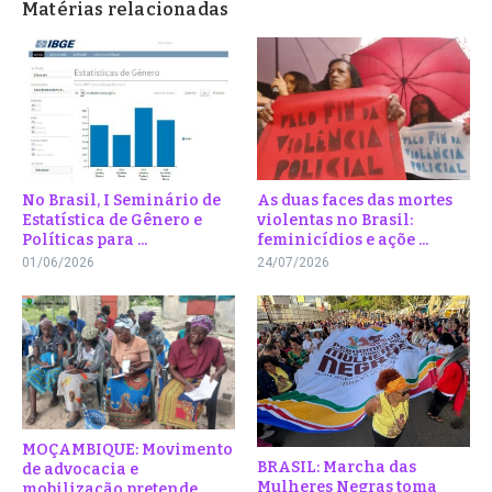
Matérias relacionadas
No Brasil, I Seminário de
As duas faces das mortes
Estatística de Gênero e
violentas no Brasil:
Políticas para ...
feminicídios e açõe ...
01/06/2026
24/07/2026
MOÇAMBIQUE: Movimento
BRASIL: Marcha das
de advocacia e
Mulheres Negras toma
mobilização pretende