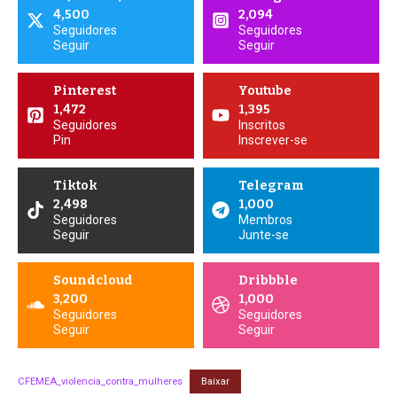
4,500
2,094
Seguidores
Seguidores
Seguir
Seguir
Pinterest
Youtube
1,472
1,395
Seguidores
Inscritos
Pin
Inscrever-se
Tiktok
Telegram
2,498
1,000
Seguidores
Membros
Seguir
Junte-se
Soundcloud
Dribbble
3,200
1,000
Seguidores
Seguidores
Seguir
Seguir
CFEMEA_violencia_contra_mulheres
Baixar