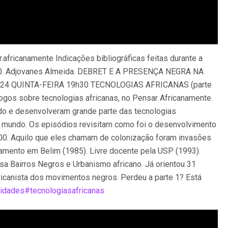
fricanamente Indicações bibliográficas feitas durante a
.2000. Adjovanes Almeida. DEBRET E A PRESENÇA NEGRA NA
.05.2024 QUINTA-FEIRA 19h30 TECNOLOGIAS AFRICANAS (parte
ogos sobre tecnologias africanas, no Pensar Africanamente.
ndo e desenvolveram grande parte das tecnologias
o mundo. Os episódios revisitam como foi o desenvolvimento
600. Aquilo que eles chamam de colonização foram invasões
mento em Belim (1985). Livre docente pela USP (1993).
sa Bairros Negros e Urbanismo africano. Já orientou 31
ricanista dos movimentos negros. Perdeu a parte 1? Está
nidades
#tecnologiasafricanas