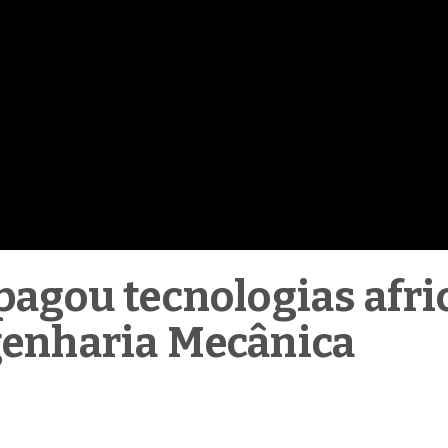
agou tecnologias afric
genharia Mecânica