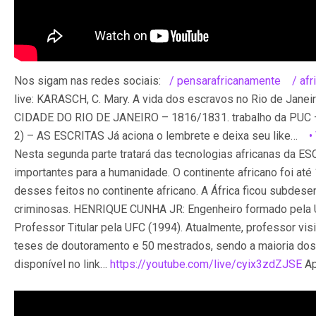
Nos sigam nas redes sociais:
/ pensarafricanamente
/ af
live: KARASCH, C. Mary. A vida dos escravos no Rio de Jan
CIDADE DO RIO DE JANEIRO – 1816/1831. trabalho da PUC – 
2) – AS ESCRITAS Já aciona o lembrete e deixa seu like…
• 
Nesta segunda parte tratará das tecnologias africanas da ES
importantes para a humanidade. O continente africano foi a
desses feitos no continente africano. A África ficou subde
criminosas. HENRIQUE CUNHA JR: Engenheiro formado pela US
Professor Titular pela UFC (1994). Atualmente, professor vi
teses de doutoramento e 50 mestrados, sendo a maioria dos 
disponível no link…
https://youtube.com/live/cyix3zdZJSE
Ap