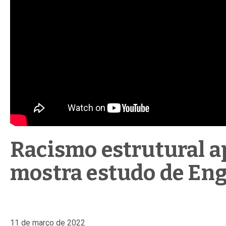
Racismo estrutural ap
mostra estudo de En
11 de março de 2022