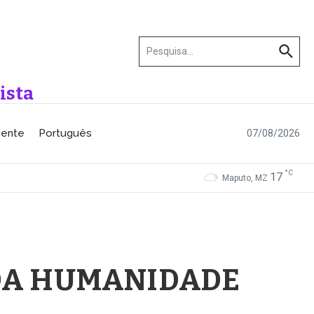
Procurar por:
ista
gente
Português
07/08/2026
°C
17
Maputo, MZ
 DA HUMANIDADE