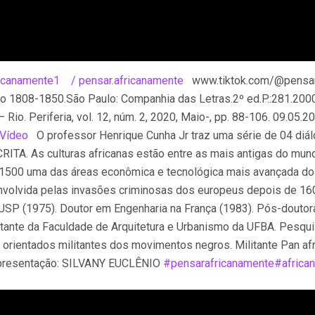
ricanamente1
/ pensar.africanamente
www.tiktok.com/@pensar.a
eiro 1808-1850.São Paulo: Companhia das Letras.2º ed.P.:281
Rio. Periferia, vol. 12, núm. 2, 2020, Maio-, pp. 88-106. 09
Vídeo
O professor Henrique Cunha Jr traz uma série de 04 diál
CRITA. As culturas africanas estão entre as mais antigas do mu
té 1500 uma das áreas econômica e tecnológica mais avançada d
senvolvida pelas invasões criminosas dos europeus depois de 1
P (1975). Doutor em Engenharia na França (1983). Pós-doutora
sitante da Faculdade de Arquitetura e Urbanismo da UFBA. Pesqui
orientados militantes dos movimentos negros. Militante Pan af
resentação: SILVANY EUCLÊNIO
#pensarafricanamente
#africa