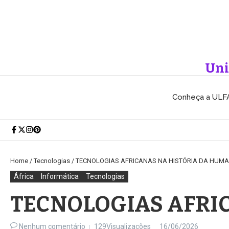
Ir para o conteúdo
Uni
Conheça a ULF
Home
/
Tecnologias
/
TECNOLOGIAS AFRICANAS NA HISTÓRIA DA HUM
África
Informática
Tecnologias
TECNOLOGIAS AFRI
Nenhum comentário
129Visualizações
16/06/2026