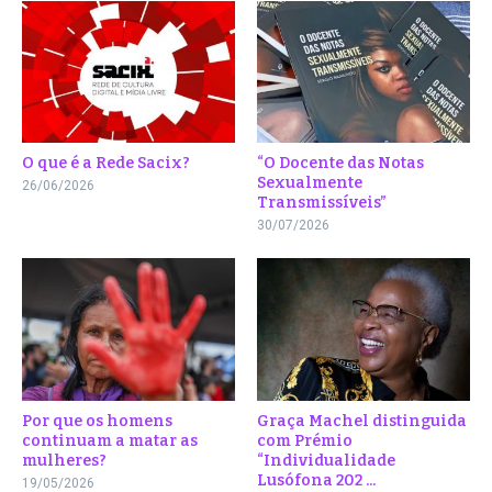
O que é a Rede Sacix?
“O Docente das Notas
Sexualmente
26/06/2026
Transmissíveis”
30/07/2026
Por que os homens
Graça Machel distinguida
continuam a matar as
com Prémio
mulheres?
“Individualidade
Lusófona 202 ...
19/05/2026