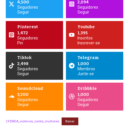
4,500
2,094
Seguidores
Seguidores
Seguir
Seguir
Pinterest
Youtube
1,472
1,395
Seguidores
Inscritos
Pin
Inscrever-se
Tiktok
Telegram
2,498
1,000
Seguidores
Membros
Seguir
Junte-se
Soundcloud
Dribbble
3,200
1,000
Seguidores
Seguidores
Seguir
Seguir
CFEMEA_violencia_contra_mulheres
Baixar