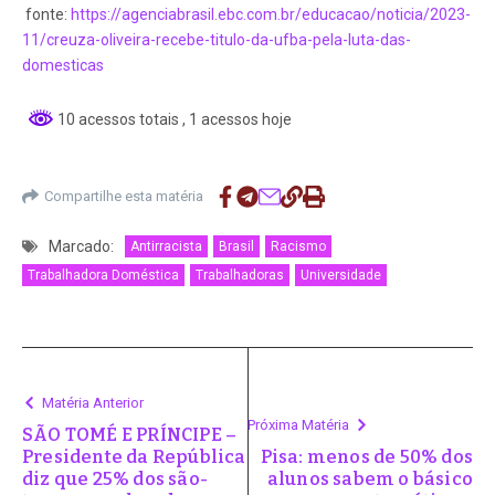
fonte:
https://agenciabrasil.ebc.com.br/educacao/noticia/2023-
11/creuza-oliveira-recebe-titulo-da-ufba-pela-luta-das-
domesticas
10 acessos totais
, 1 acessos hoje
Compartilhe esta matéria
Marcado:
Antirracista
Brasil
Racismo
Trabalhadora Doméstica
Trabalhadoras
Universidade
Matéria Anterior
Próxima Matéria
SÃO TOMÉ E PRÍNCIPE –
Presidente da República
Pisa: menos de 50% dos
diz que 25% dos são-
alunos sabem o básico