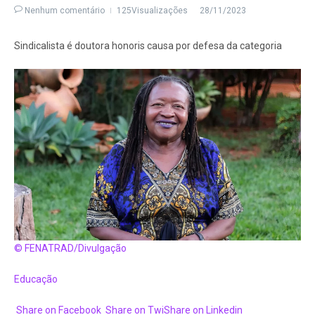
Nenhum comentário
125Visualizações
28/11/2023
Sindicalista é doutora honoris causa por defesa da categoria
© FENATRAD/Divulgação
Educação
Share on Facebook
Share on Twi
Share on Linkedin