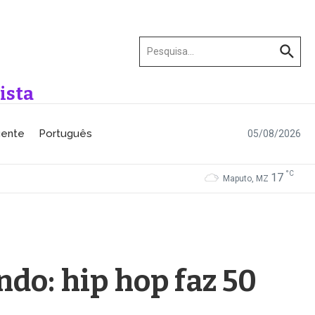
Procurar por:
ista
gente
Português
05/08/2026
°C
17
Maputo, MZ
ndo: hip hop faz 50