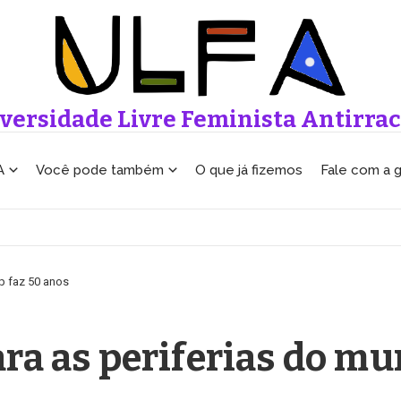
versidade Livre Feminista Antirrac
A
Você pode também
O que já fizemos
Fale com a 
op faz 50 anos
ara as periferias do mu