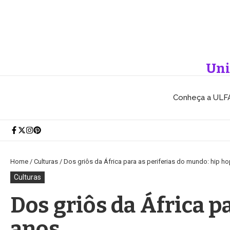
Ir para o conteúdo
Uni
Conheça a ULF
Home
/
Culturas
/
Dos griôs da África para as periferias do mundo: hip h
Culturas
Dos griôs da África p
anos