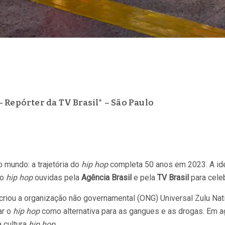
– Repórter da TV Brasil* – São Paulo
o mundo: a trajetória do
hip hop
completa 50 anos em 2023. A ide
do
hip hop
ouvidas pela
Agência Brasil
e pela
TV Brasil
para cele
riou a organização não governamental (ONG) Universal Zulu Natio
ar o
hip hop
como alternativa para as gangues e as drogas. Em 
 cultura
hip hop
.