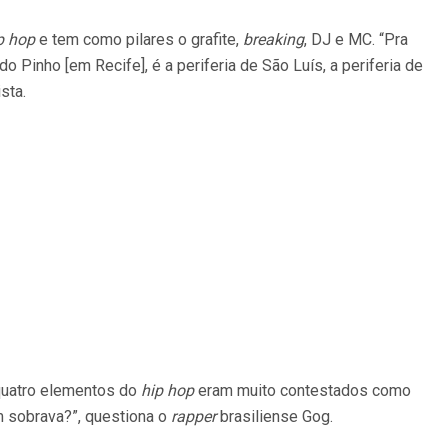
p hop
e tem como pilares o grafite,
breaking
, DJ e MC. “Pra
 Pinho [em Recife], é a periferia de São Luís, a periferia de
sta.
quatro elementos do
hip hop
eram muito contestados como
em sobrava?”, questiona o
rapper
brasiliense Gog.