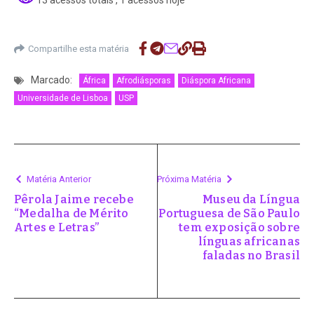
Compartilhe esta matéria
Marcado:
África
Afrodiásporas
Diáspora Africana
Universidade de Lisboa
USP
Matéria Anterior
Próxima Matéria
Pêrola Jaime recebe
Museu da Língua
“Medalha de Mérito
Portuguesa de São Paulo
Artes e Letras”
tem exposição sobre
línguas africanas
faladas no Brasil