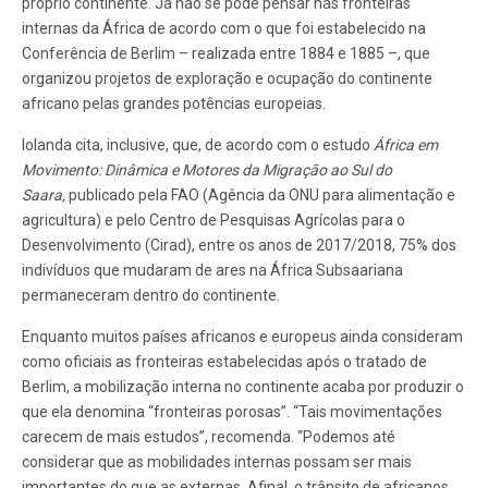
próprio continente. Já não se pode pensar nas fronteiras
internas da África de acordo com o que foi estabelecido na
Conferência de Berlim – realizada entre 1884 e 1885 –, que
organizou projetos de exploração e ocupação do continente
africano pelas grandes potências europeias.
Iolanda cita, inclusive, que, de acordo com o estudo
África em
Movimento: Dinâmica e Motores da Migração ao Sul do
Saara,
publicado pela FAO (Agência da ONU para alimentação e
agricultura) e pelo Centro de Pesquisas Agrícolas para o
Desenvolvimento (Cirad), entre os anos de 2017/2018, 75% dos
indivíduos que mudaram de ares na África Subsaariana
permaneceram dentro do continente.
Enquanto muitos países africanos e europeus ainda consideram
como oficiais as fronteiras estabelecidas após o tratado de
Berlim, a mobilização interna no continente acaba por produzir o
que ela denomina “fronteiras porosas”. “Tais movimentações
carecem de mais estudos”, recomenda. “Podemos até
considerar que as mobilidades internas possam ser mais
importantes do que as externas. Afinal, o trânsito de africanos