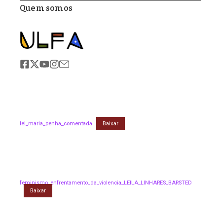
Quem somos
lei_maria_penha_comentada
Baixar
feminismo_enfrentamento_da_violencia_LEILA_LINHARES_BARSTED
Baixar