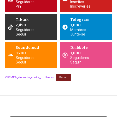
Seguidores
Inscritos
Pin
Inscrever-se
Tiktok
Telegram
2,498
1,000
Seguidores
Membros
Seguir
Junte-se
Soundcloud
Dribbble
3,200
1,000
Seguidores
Seguidores
Seguir
Seguir
CFEMEA_violencia_contra_mulheres
Baixar