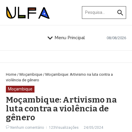
Ir para o conteúdo
Procurar por:
Menu Principal
08/08/2026
Home
/
Moçambique
/
Moçambique: Artivismo na luta contra a
violência de gênero
Moçambique
Moçambique: Artivismo na
luta contra a violência de
gênero
Nenhum comentário
123Visualizações
24/05/2024