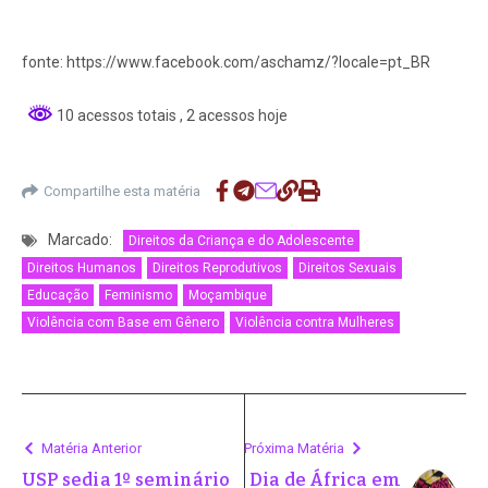
fonte: https://www.facebook.com/aschamz/?locale=pt_BR
10 acessos totais
, 2 acessos hoje
Compartilhe esta matéria
Marcado:
Direitos da Criança e do Adolescente
Direitos Humanos
Direitos Reprodutivos
Direitos Sexuais
Educação
Feminismo
Moçambique
Violência com Base em Gênero
Violência contra Mulheres
Matéria Anterior
Próxima Matéria
USP sedia 1º seminário
Dia de África em