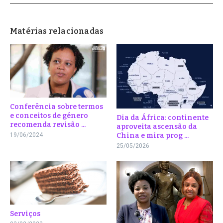
Matérias relacionadas
Conferência sobre termos
e conceitos de género
Dia da África: continente
recomenda revisão ...
aproveita ascensão da
China e mira prog ...
19/06/2024
25/05/2026
Serviços