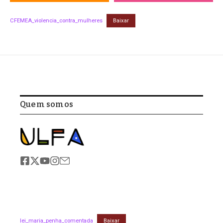
CFEMEA_violencia_contra_mulheres
Baixar
Quem somos
lei_maria_penha_comentada
Baixar