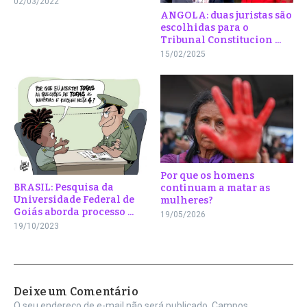
02/03/2022
ANGOLA: duas juristas são
escolhidas para o
Tribunal Constitucion ...
15/02/2025
Por que os homens
BRASIL: Pesquisa da
continuam a matar as
Universidade Federal de
mulheres?
Goiás aborda processo ...
19/05/2026
19/10/2023
Deixe um Comentário
O seu endereço de e-mail não será publicado.
Campos