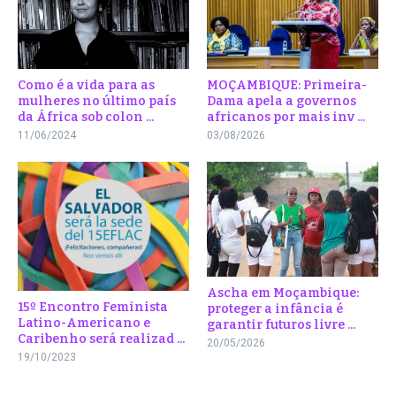
Como é a vida para as
MOÇAMBIQUE: Primeira-
mulheres no último país
Dama apela a governos
da África sob colon ...
africanos por mais inv ...
11/06/2024
03/08/2026
Ascha em Moçambique:
15º Encontro Feminista
proteger a infância é
Latino-Americano e
garantir futuros livre ...
Caribenho será realizad ...
20/05/2026
19/10/2023