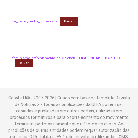
lei_maria_penha_comentada
Baixar
feminismo_enfrentamento_da_violencia_LEILA_LINHARES_BARSTED
Baixar
CopyLeft© - 2007-2026 | Criado com base no template Revista
de Notícias X - Todas as publicações da ULFA podem ser
copiadas e publicadas em outros portais, utilizadas em
processos formativos e para o fortalecimento do movimento
feminista, pedimos somente que a fonte seja citada. As
produções de outras entidades podem requer autorização das
mesmas. O Portal da ULFA foi desenvolvido utilizando o CMS