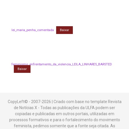
lei_maria_penha_comentada
Baixar
feminismo_enfrentamento_da_violencia_LEILA_LINHARES_BARSTED
Baixar
CopyLeft© - 2007-2026 | Criado com base no template Revista
de Notícias X - Todas as publicações da ULFA podem ser
copiadas e publicadas em outros portais, utilizadas em
processos formativos e para o fortalecimento do movimento
feminista, pedimos somente que a fonte seja citada. As