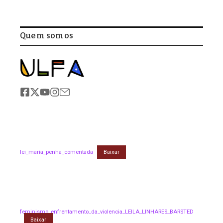
Quem somos
lei_maria_penha_comentada
Baixar
feminismo_enfrentamento_da_violencia_LEILA_LINHARES_BARSTED
Baixar