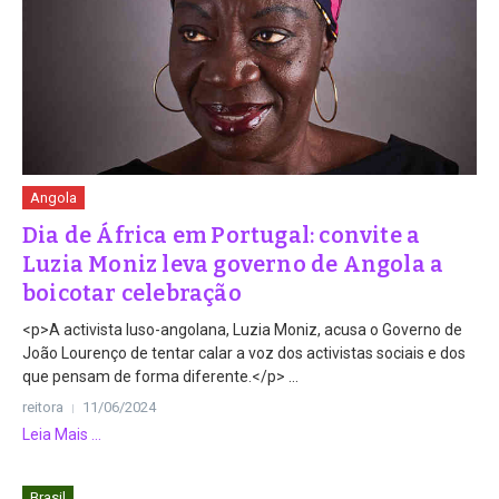
Angola
Dia de África em Portugal: convite a
Luzia Moniz leva governo de Angola a
boicotar celebração
<p>A activista luso-angolana, Luzia Moniz, acusa o Governo de
João Lourenço de tentar calar a voz dos activistas sociais e dos
que pensam de forma diferente.</p> ...
reitora
11/06/2024
Leia Mais ...
Brasil