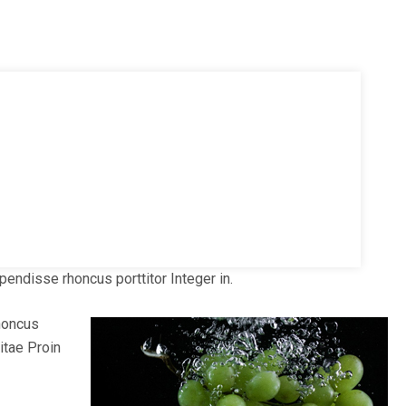
endisse rhoncus porttitor Integer in.
honcus
itae Proin