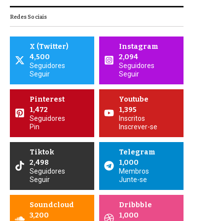
Redes Sociais
X (Twitter)
Instagram
4,500
2,094
Seguidores
Seguidores
Seguir
Seguir
Pinterest
Youtube
1,472
1,395
Seguidores
Inscritos
Pin
Inscrever-se
Tiktok
Telegram
2,498
1,000
Seguidores
Membros
Seguir
Junte-se
Soundcloud
Dribbble
3,200
1,000