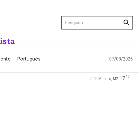
Procurar por:
ista
gente
Português
07/08/2026
°C
17
Maputo, MZ