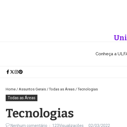
Ir para o conteúdo
Uni
Conheça a ULF
Home
/
Assuntos Gerais
/
Todas as Áreas
/
Tecnologias
Todas as Áreas
Tecnologias
Nenhum comentário
123Visualizações
02/03/2022