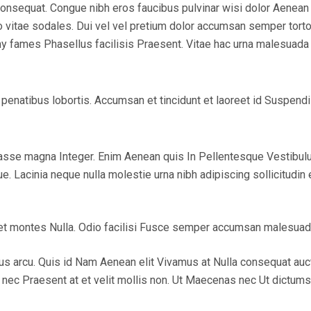
consequat.
Congue nibh eros faucibus
pulvinar wisi dolor Aenean 
o vitae sodales. Dui vel vel pretium dolor accumsan semper tort
my fames Phasellus facilisis Praesent. Vitae hac urna malesuada 
natibus lobortis. Accumsan et tincidunt et laoreet id Suspendiss
asse magna Integer. Enim Aenean quis In Pellentesque Vestibulum
 Lacinia neque nulla molestie urna nibh adipiscing sollicitudin
in et montes Nulla. Odio facilisi Fusce semper accumsan malesua
s arcu. Quis id Nam Aenean elit Vivamus at Nulla consequat auct
ec Praesent at et velit mollis non. Ut Maecenas nec Ut dictums