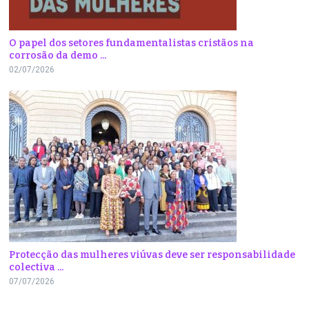
O papel dos setores fundamentalistas cristãos na
corrosão da demo ...
02/07/2026
Protecção das mulheres viúvas deve ser responsabilidade
colectiva ...
07/07/2026