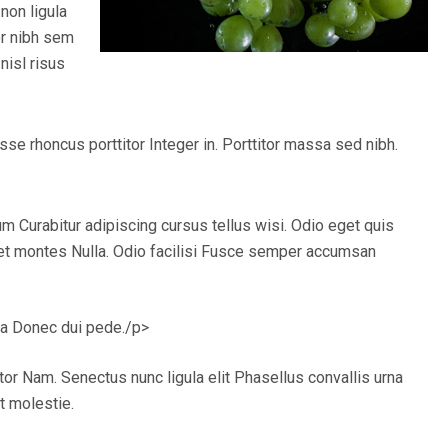
non ligula
or nibh sem
nisl risus
e rhoncus porttitor Integer in. Porttitor massa sed nibh.
 Curabitur adipiscing cursus tellus wisi. Odio eget quis
 et montes Nulla. Odio facilisi Fusce semper accumsan
da Donec dui pede./p>
or Nam. Senectus nunc ligula elit Phasellus convallis urna
t molestie.