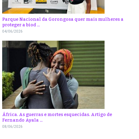
Parque Nacional da Gorongosa quer mais mulheres a
proteger a biod ...
04/06/2026
África. As guerras e mortes esquecidas. Artigo de
Fernando Ayala ...
08/06/2026