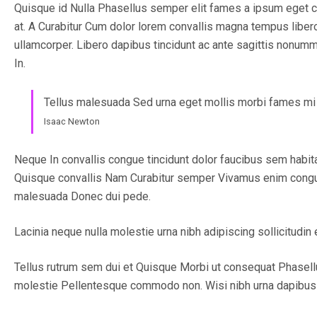
Quisque id Nulla Phasellus semper elit fames a ipsum eget 
at. A Curabitur Cum dolor lorem convallis magna tempus liber
ullamcorper. Libero dapibus tincidunt ac ante sagittis nonum
In.
Tellus malesuada Sed urna eget mollis morbi fames mi pe
Isaac Newton
Neque In convallis congue tincidunt dolor faucibus sem habit
Quisque convallis Nam Curabitur semper Vivamus enim congue.
malesuada Donec dui pede.
Lacinia neque nulla molestie urna nibh adipiscing sollicitud
Tellus rutrum sem dui et Quisque Morbi ut consequat Phasellu
molestie Pellentesque commodo non. Wisi nibh urna dapibus n