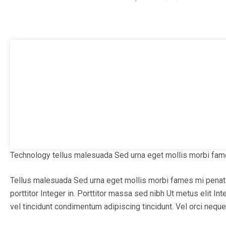
T
echnology tellus malesuada Sed urna eget mollis morbi fames
Tellus malesuada Sed urna eget mollis morbi fames mi penati
porttitor Integer in. Porttitor massa sed nibh Ut metus elit
vel tincidunt condimentum adipiscing tincidunt. Vel orci nequ