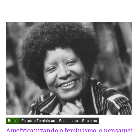
Brasil
Estudos Feministas
Feminismo
Racismo
Amefricanizando o feminismo: o pensame