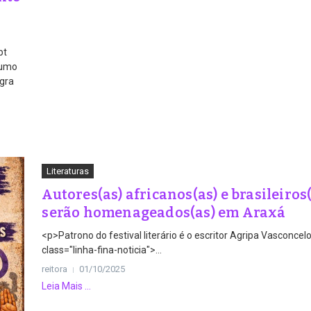
pt
sumo
egra
Literaturas
Autores(as) africanos(as) e brasileiros
serão homenageados(as) em Araxá
<p>Patrono do festival literário é o escritor Agripa Vasconcel
class="linha-fina-noticia">...
reitora
01/10/2025
Leia Mais ...