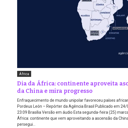
África
Dia da África: continente aproveita a
da China e mira progresso
Enfraquecimento de mundo unipolar favoreceu países africa
Pordeus León – Repórter da Agência Brasil Publicado em 24
23:09 Brasília Versão em áudio Esta segunda-feira (25) marca
África: continente que vem aproveitando a ascensão da Chin
persegui...