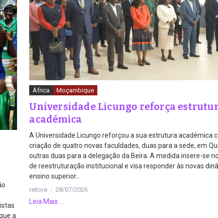
África
Moçambique
Universidade Licungo reforça estrutu
académica
A Universidade Licungo reforçou a sua estrutura académica 
criação de quatro novas faculdades, duas para a sede, em Qu
outras duas para a delegação da Beira. A medida insere-se n
de reestruturação institucional e visa responder às novas di
ensino superior...
ão
reitora
28/07/2026
Leia Mais ...
istas
que a