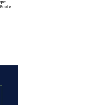
apes
rasil e