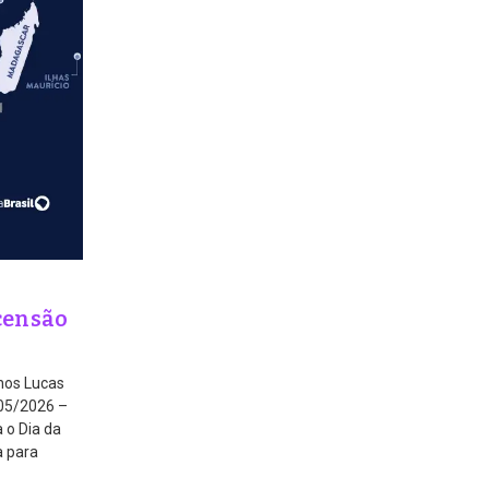
scensão
nos Lucas
/05/2026 –
 o Dia da
a para