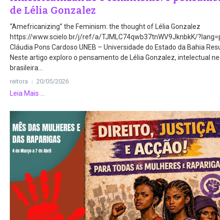
de Lélia Gonzalez
“Amefricanizing” the Feminism: the thought of Lélia Gonzalez
https://www.scielo.br/j/ref/a/TJMLC74qwb37tnWV9JknbkK/?lang=
Cláudia Pons Cardoso UNEB – Universidade do Estado da Bahia Re
Neste artigo exploro o pensamento de Lélia Gonzalez, intelectual n
brasileira...
reitora
20/05/2026
Leia Mais ...