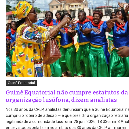
Guiné Equatorial
Guiné Equatorial não cumpre estatutos da
organização lusófona, dizem analistas
Nos 30 anos da CPLP, analistas denunciam que a Guiné Equatorial n
cumpriu o roteiro de adesão — e que presidir à organização retiraria
legitimidade à comunidade lusófona. 28 jun. 2026, 18:036 min3 Anal
entrevistados pela Lusa no âmbito dos 30 anos da CPLP afirmaram 