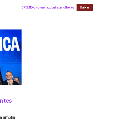
CFEMEA_violencia_contra_mulheres
Baixar
antes
va amplia