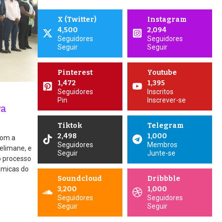
X (Twitter)
Instagram
4,500
2,094
Seguidores
Seguidores
Seguir
Seguir
Pinterest
Youtube
1,472
1,395
Seguidores
Inscritos
Pin
Inscrever-se
ra
Tiktok
Telegram
2,498
1,000
com a
Seguidores
Membros
elimane, e
Seguir
Junte-se
o processo
nâmicas do
Soundcloud
Dribbble
3,200
1,000
Seguidores
Seguidores
Seguir
Seguir