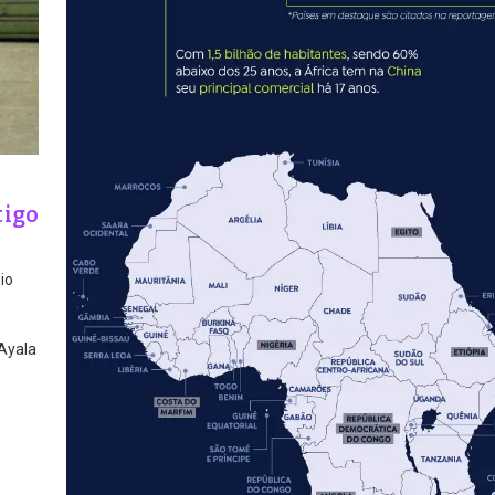
tigo
io
 Ayala