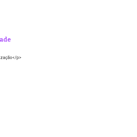
dade
lização</p>