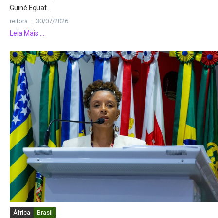
Guiné Equat...
reitora
30/07/2026
Leia Mais ...
África
Brasil