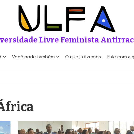
versidade Livre Feminista Antirrac
A
Você pode também
O que já fizemos
Fale com a 
África