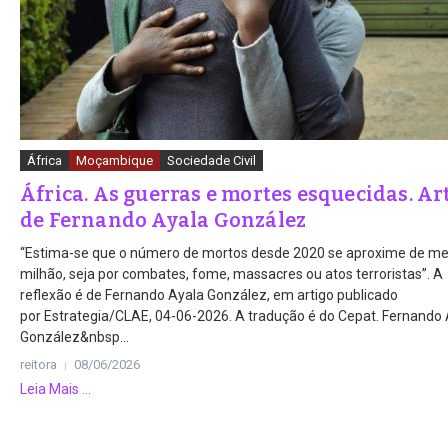
África
Moçambique
Sociedade Civil
África. As guerras e mortes esquecidas. Ar
de Fernando Ayala González
“Estima-se que o número de mortos desde 2020 se aproxime de me
milhão, seja por combates, fome, massacres ou atos terroristas”. A
reflexão é de Fernando Ayala González, em artigo publicado
por Estrategia/CLAE, 04-06-2026. A tradução é do Cepat. Fernando
González&nbsp...
reitora
08/06/2026
Leia Mais ...