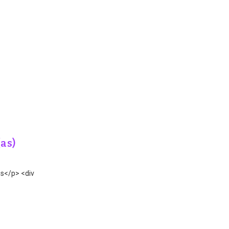
(as)
os</p> <div