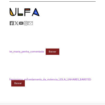
lei_maria_penha_comentada
Baixar
feminismo_enfrentamento_da_violencia_LEILA_LINHARES_BARSTED
Baixar