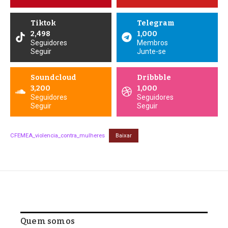
Tiktok
Telegram
2,498
1,000
Seguidores
Membros
Seguir
Junte-se
Soundcloud
Dribbble
3,200
1,000
Seguidores
Seguidores
Seguir
Seguir
CFEMEA_violencia_contra_mulheres
Baixar
Quem somos