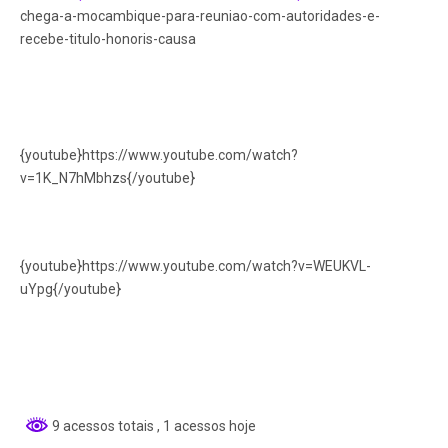
chega-a-mocambique-para-reuniao-com-autoridades-e-
recebe-titulo-honoris-causa
{youtube}https://www.youtube.com/watch?
v=1K_N7hMbhzs{/youtube}
{youtube}https://www.youtube.com/watch?v=WEUKVL-
uYpg{/youtube}
9 acessos totais
, 1 acessos hoje