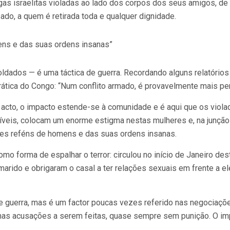
gas israelitas violadas ao lado dos corpos dos seus amigos, de
sado, a quem é retirada toda e qualquer dignidade.
ens e das suas ordens insanas”
dados — é uma táctica de guerra. Recordando alguns relatórios i
tica do Congo: “Num conflito armado, é provavelmente mais per
 acto, o impacto estende-se à comunidade e é aqui que os viol
veis, colocam um enorme estigma nestas mulheres e, na junção 
res reféns de homens e das suas ordens insanas.
mo forma de espalhar o terror: circulou no início de Janeiro de
ido e obrigaram o casal a ter relações sexuais em frente a ele
 guerra, mas é um factor poucas vezes referido nas negociaçõ
gumas acusações a serem feitas, quase sempre sem punição. O i