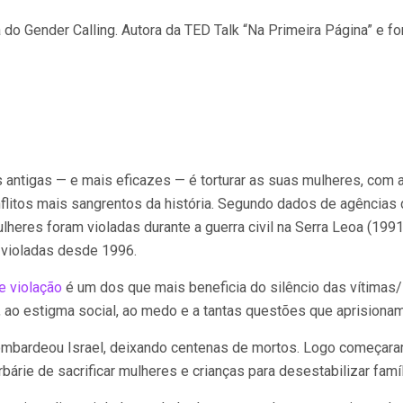
a do Gender Calling. Autora da TED Talk “Na Primeira Página” e
antigas — e mais eficazes — é torturar as suas mulheres, com a
onflitos mais sangrentos da história. Segundo dados de agências
heres foram violadas durante a guerra civil na Serra Leoa (1991-
 violadas desde 1996.
e violação
é um dos que mais beneficia do silêncio das vítimas
, ao estigma social, ao medo e a tantas questões que aprisionam
bombardeou Israel, deixando centenas de mortos. Logo começara
árie de sacrificar mulheres e crianças para desestabilizar famíl