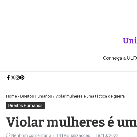
Ir para o conteúdo
Uni
Conheça a ULF
Home
/
Direitos Humanos
/
Violar mulheres é uma táctica de guerra
Direitos Humanos
Violar mulheres é uma
Nenhum comentário
141Visualizações
18/10/2023