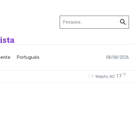
Procurar por:
ista
gente
Português
08/08/2026
°C
17
Maputo, MZ