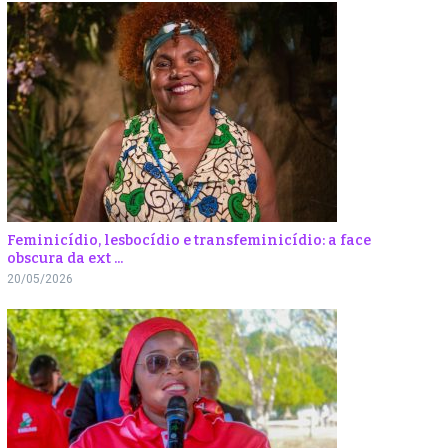
Feminicídio, lesbocídio e transfeminicídio: a face
obscura da ext ...
20/05/2026