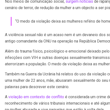
Nos meios de comunicação social,
surgem notícias
de rapari
cenário de terror, de redução da mulher a um objecto a ser pi
“O medo da violação deixa as mulheres reféns de hom
A violência sexual não é um acaso nem é um devaneio dos sol
antigo comandante da ONU na operação na República Democrá
Além do trauma físico, psicológico e emocional deixado pelo
infecções com VIH e outras doenças sexualmente transmissí
aterrorizam a população. O medo da violação deixa as mulhe
Também na Guerra da Ucrânia há relatos do uso da violação co
uma mulher de 22 anos, mãe, abusaram sexualmente do seu mar
palavras para descrever este cenário.
A
violação em contexto de conflito
é considerada um crime de
reconhecimento de vários tribunais internacionais e até al
na mulher abusada e vive naqueles que estão à volta dela.